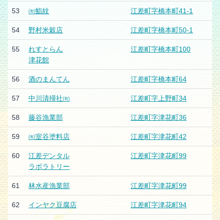
53
㈲鮨紋
江差町字橋本町41-1
54
野村米穀店
江差町字橋本町50-1
55
れすとらん
江差町字橋本町100
津花館
56
酒のまんてん
江差町字橋本町64
57
中川清掃社㈲
江差町字上野町34
58
藤谷漁業部
江差町字津花町36
59
㈲室谷塗料店
江差町字津花町42
60
江差デンタル
江差町字津花町99
ラボラトリー
61
林水産漁業部
江差町字津花町99
62
インヤク豆腐店
江差町字津花町94