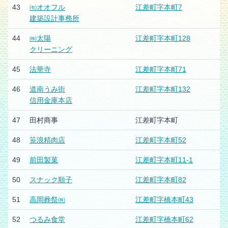
43
㈲オオフル
江差町字本町7
建築設計事務所
44
㈱太陽
江差町字本町128
クリーニング
45
法華寺
江差町字本町71
46
道南うみ街
江差町字本町132
信用金庫本店
47
田村商事
江差町字本町
48
笹浪精肉店
江差町字本町52
49
前田製菓
江差町字本町11-1
50
スナック順子
江差町字本町82
51
高岡葬祭㈱
江差町字橋本町43
52
つるみ食堂
江差町字橋本町62