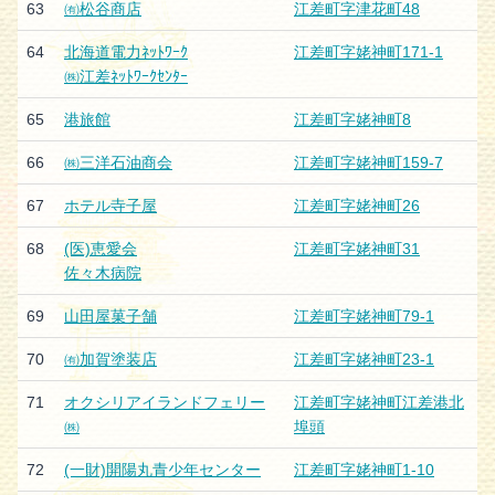
63
㈲松谷商店
江差町字津花町48
64
北海道電力ﾈｯﾄﾜｰｸ
江差町字姥神町171-1
㈱江差ﾈｯﾄﾜｰｸｾﾝﾀｰ
65
港旅館
江差町字姥神町8
66
㈱三洋石油商会
江差町字姥神町159-7
67
ホテル寺子屋
江差町字姥神町26
68
(医)恵愛会
江差町字姥神町31
佐々木病院
69
山田屋菓子舗
江差町字姥神町79-1
70
㈲加賀塗装店
江差町字姥神町23-1
71
オクシリアイランドフェリー
江差町字姥神町江差港北
㈱
埠頭
72
(一財)開陽丸青少年センター
江差町字姥神町1-10