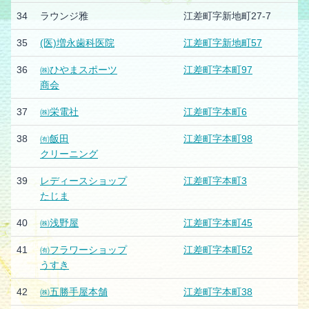
34
ラウンジ雅
江差町字新地町27-7
35
(医)増永歯科医院
江差町字新地町57
36
㈱ひやまスポーツ
江差町字本町97
商会
37
㈱栄電社
江差町字本町6
38
㈲飯田
江差町字本町98
クリーニング
39
レディースショップ
江差町字本町3
たじま
40
㈱浅野屋
江差町字本町45
41
㈲フラワーショップ
江差町字本町52
うすき
42
㈱五勝手屋本舗
江差町字本町38