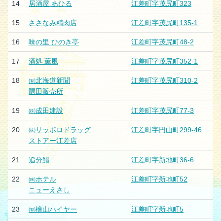
14
居酒屋 あひる
江差町字茂尻町323
15
ささなみ精肉店
江差町字茂尻町135-1
16
味の里 ひのき亭
江差町字茂尻町48-2
17
酒処 薫風
江差町字茂尻町352-1
18
㈲北海道新聞
江差町字茂尻町310-2
隅田販売所
19
㈱成田建設
江差町字茂尻町77-3
20
㈱サッポロドラッグ
江差町字円山町299-46
ストアー江差店
21
追分鮨
江差町字新地町36-6
22
㈱ホテル
江差町字新地町52
ニューえさし
23
㈲檜山ハイヤー
江差町字新地町5