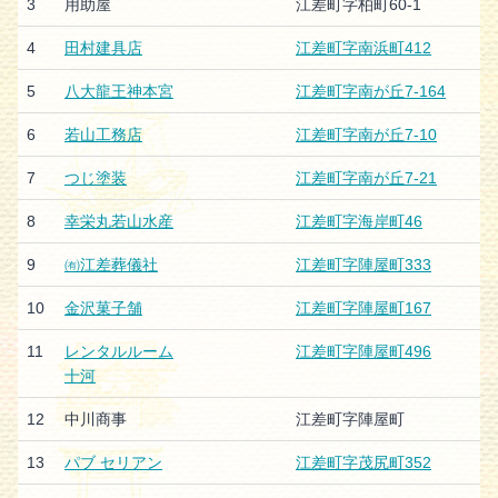
3
用助屋
江差町字柏町60-1
4
田村建具店
江差町字南浜町412
5
八大龍王神本宮
江差町字南が丘7-164
6
若山工務店
江差町字南が丘7-10
7
つじ塗装
江差町字南が丘7-21
8
幸栄丸若山水産
江差町字海岸町46
9
㈲江差葬儀社
江差町字陣屋町333
10
金沢菓子舗
江差町字陣屋町167
11
レンタルルーム
江差町字陣屋町496
十河
12
中川商事
江差町字陣屋町
13
パブ セリアン
江差町字茂尻町352