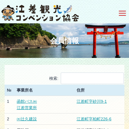
Skip
to
content
会員情報
検索:
№
事業所名
住所
1
函館バス㈱
江差町字砂川9-1
江差営業所
2
㈲辻久建設
江差町字柏町226-6