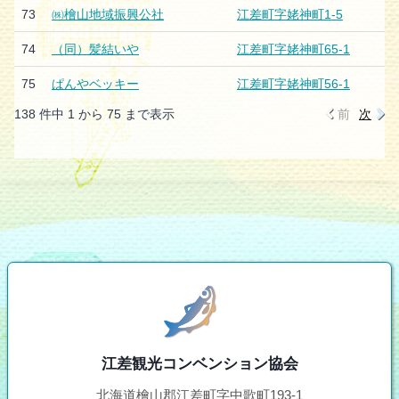
73
㈱檜山地域振興公社
江差町字姥神町1-5
74
（同）髪結いや
江差町字姥神町65-1
75
ぱんやベッキー
江差町字姥神町56-1
138 件中 1 から 75 まで表示
前
次
江差観光コンベンション協会
北海道檜山郡江差町字中歌町193-1