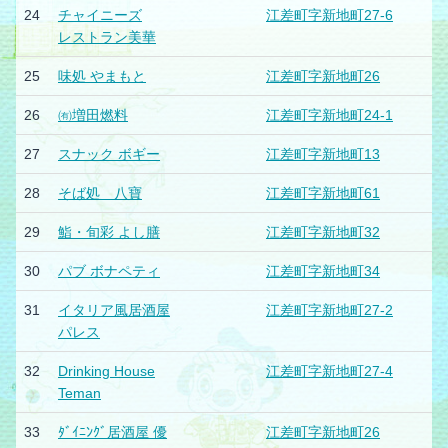
24
チャイニーズ
江差町字新地町27-6
レストラン美華
25
味処 やまもと
江差町字新地町26
26
㈲増田燃料
江差町字新地町24-1
27
スナック ボギー
江差町字新地町13
28
そば処 八寶
江差町字新地町61
29
鮨・旬彩 よし膳
江差町字新地町32
30
パブ ボナペティ
江差町字新地町34
31
イタリア風居酒屋
江差町字新地町27-2
パレス
32
Drinking House
江差町字新地町27-4
Teman
33
ﾀﾞｲﾆﾝｸﾞ居酒屋 優
江差町字新地町26